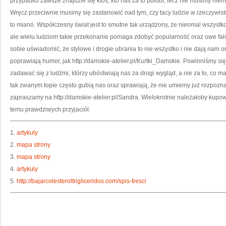
przypadku zawsze znajdzie się ktoś, kto nas za to polubi, lecz nie musimy nie
Wręcz przeciwnie musimy się zastanowić nad tym, czy tacy ludzie w rzeczywisto
to miano. Współczesny świat jest to smutne tak urządzony, że nieomal wszystko 
ale wielu ludziom takie przekonanie pomaga zdobyć popularność oraz owe fał
sobie uświadomić, że stylowe i drogie ubrania to nie wszystko i nie dają nam 
poprawiają humor, jak http://damskie-atelier.pl/Kurtki_Damskie. Powinniśmy s
zadawać się z ludźmi, którzy ubóstwiają nas za drogi wygląd, a nie za to, co 
tak zwanym topie często gubią nas oraz sprawiają, że nie umiemy już rozpozna
zapraszamy na http://damskie-atelier.pl/Sandra. Wielokrotnie należałoby kupow
temu prawdziwych przyjaciół.
1.
artykuly
2.
mapa strony
3.
mapa strony
4.
artykuly
5.
http://bajarcolesteroltrigliceridos.com/spis-tresci