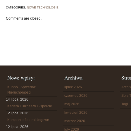
CATEGORIES:
NOWE TECHNOLOGIE
Comments are closed.
Nowe wpisy:
Archiwa
Stro
Kupno i Sprzedaż
lipiec 2026
Arch
Nieruchomości
czerwiec 2026
Spis T
14 lipca, 2026
maj 2026
Tagi
Kariera i Biznes w E-sporcie
kwiecień 2026
12 lipca, 2026
Kampanie fundraisingowe
marzec 2026
12 lipca, 2026
luty 2026