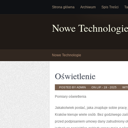
Strona główna
Archiwum
Spis Treści
Ta
Nowe Technologi
Nowe Technologie
Oświetlenie
POSTED BY ADMIN
ON LIP - 19 - 2025
WI
Pomiary oświetlenia
Jakakolwiek postać, jaka znajduje sobie prac
Kraków kieruje wiele osób. Bez godziwego zaś
przed podpisaniem umowy dany zatrudniony ot