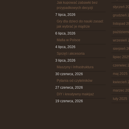
Jak kupować zabawki bez
styczeń 2
przypadkowych decyzji
7 lipca, 2026
grudzień 
Gry dla dzieci do nauki zasad:
listopad 
jak wybrać je mądrze
październ
6 lipca, 2026
Mafia w Polsce
wrzesień 
4 lipca, 2026
sierpień 
Sprzęt i akcesoria
lipiec 202
3 lipca, 2026
czerwiec 
Maszyny i Infrastruktura
maj 2025
30 czerwca, 2026
Pytania od czytelników
kwiecień 
27 czerwca, 2026
marzec 2
DIY i kreatywny makijaż
luty 2025
19 czerwca, 2026