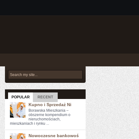
POPULAR
RECENT
Kupno i Sprzedaż Ni
Borawska Mieszkania –
obszerne kompendium o
nieruchomościach,
mieszkaniach i rynku ...
Nowoczesne bankowoś