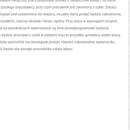
rodkami medycyny pracy podpisane umowy o świadczone usługi i na bazie
rzyszłego pracodawcy, przy czym pracownik jest zwolniony z opłat. Zobacz
dań jest uzależniony od miejsca, na jakie dana postać będzie zatrudniona.
ystkich, inaczej okulista i lekarz ogólny. Przy pracy w wymogach wrogich,
kład na wysokościach wykonywane są inne ponadprogramowe badania.
 będzie pracował u szefa w piekarni oraz to wszystko sprawdza doktor pracy.
adziła samochód ma obowiązek przejść również odpowiednie badania dla
ść badań dla danego pracownika ustala lekarz.