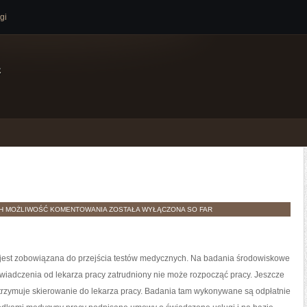
gi
e
OŚWIETLENIE
TH
MOŻLIWOŚĆ KOMENTOWANIA
ZOSTAŁA WYŁĄCZONA
SO FAR
ę jest zobowiązana do przejścia testów medycznych. Na badania środowiskowe
wiadczenia od lekarza pracy zatrudniony nie może rozpocząć pracy. Jeszcze
rzymuje skierowanie do lekarza pracy. Badania tam wykonywane są odpłatnie