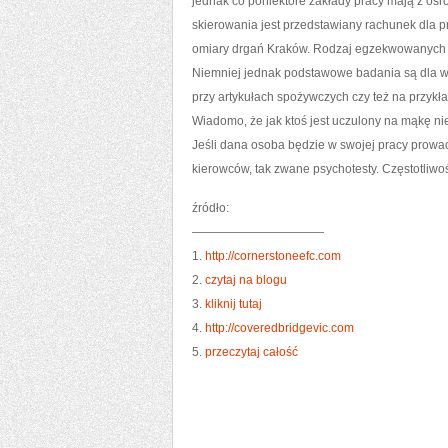
jednak co poniektóre zakłady pracy mają z oś
skierowania jest przedstawiany rachunek dla p
omiary drgań Kraków. Rodzaj egzekwowanych ba
Niemniej jednak podstawowe badania są dla wsz
przy artykułach spożywczych czy też na przy
Wiadomo, że jak ktoś jest uczulony na mąkę nie
Jeśli dana osoba będzie w swojej pracy prow
kierowców, tak zwane psychotesty. Częstotliwo
źródło:
———————————
1.
http://cornerstoneefc.com
2.
czytaj na blogu
3.
kliknij tutaj
4.
http://coveredbridgevic.com
5.
przeczytaj całość