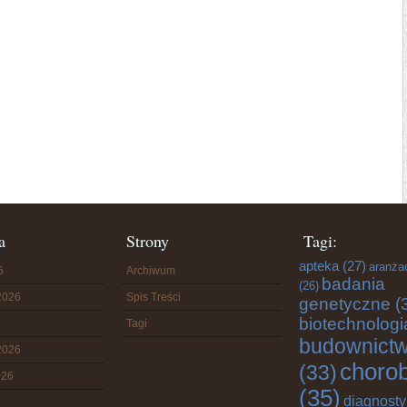
a
Strony
Tagi:
apteka
(27)
aranża
6
Archiwum
badania
(26)
2026
Spis Treści
genetyczne
(
biotechnologi
Tagi
budownict
2026
choro
(33)
026
(35)
diagnost