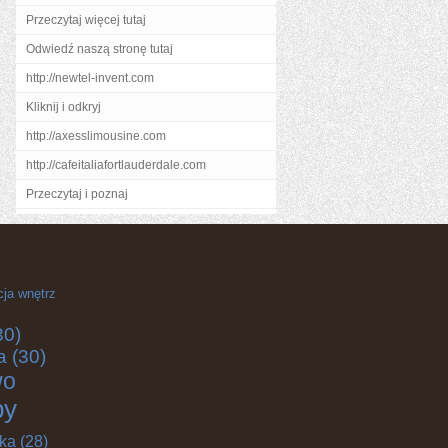
Przeczytaj więcej tutaj
Odwiedź naszą stronę tutaj
http://newtel-invent.com
Kliknij i odkryj
http://axesslimousine.com
http://cafeitaliafortlauderdale.com
Przeczytaj i poznaj
cja wnętrz
30)
a
(30)
wo
by
yka
(28)