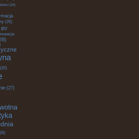
dzieci
(24)
rmacja
zny
(26)
gry
nnowacje
28)
)
dyczne
yna
(26)
e
nie
(27)
owotna
ktyka
odnia
26)