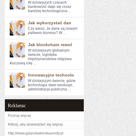
W dzisiejszych⁤ czasach
bankowość ⁤staje się ‌coraz
bardziej technologiczna ...
Jak wykorzystać dan
Czy wiesz, że dane są nowym
paliwem biznesu? W ...
Jak blockchain rewol
W dzisiejszym globalnym
świecie, logistyka
międzynarodowa odgrywa
kluczową ⁤rolę ...
Innowacyjne technolo
W dzisiejszym świecie, gdzie
technologia stale ewoluuje,
administracja‍ publiczna ...
Reklama:
Poznaj więcej
Kliknij, aby dowiedzieć się więcej
http://www.gdanskaklinikaurody.pl