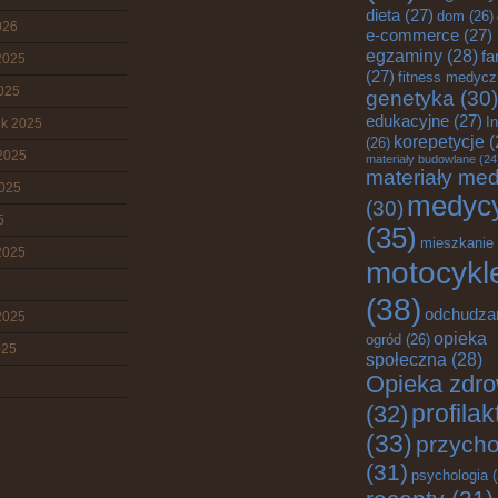
dieta
(27)
dom
(26)
026
e-commerce
(27)
egzaminy
(28)
fa
2025
(27)
fitness medyc
2025
genetyka
(30)
edukacyjne
(27)
I
ik 2025
korepetycje
(
(26)
2025
materiały budowlane
(24
materiały me
2025
medyc
(30)
5
(35)
mieszkanie
2025
motocykl
(38)
odchudza
2025
opieka
ogród
(26)
025
społeczna
(28)
Opieka zdr
profila
(32)
(33)
przych
(31)
psychologia
(