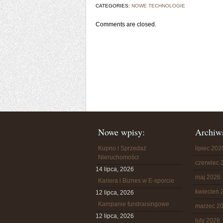
CATEGORIES:
NOWE TECHNOLOGIE
Comments are closed.
Nowe wpisy:
Archiw
Kupno i Sprzedaż
lipiec 202
Nieruchomości
czerwiec 
14 lipca, 2026
maj 2026
Kariera i Biznes w E-sporcie
kwiecień 
12 lipca, 2026
Kampanie fundraisingowe
marzec 2
12 lipca, 2026
luty 2026