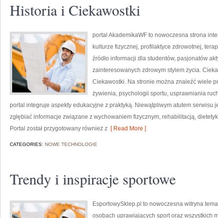
Historia i Ciekawostki
portal AkademikaWF to nowoczesna strona inter
kulturze fizycznej, profilaktyce zdrowotnej, ter
źródło informacji dla studentów, pasjonatów a
zainteresowanych zdrowym stylem życia. Ciekawe
Ciekawostki. Na stronie można znaleźć wiele p
żywienia, psychologii sportu, usprawniania ru
portal integruje aspekty edukacyjne z praktyką. Niewątpliwym atutem serwisu je
zgłębiać informacje związane z wychowaniem fizycznym, rehabilitacją, dietety
Portal został przygotowany również z
[ Read More ]
CATEGORIES:
NOWE TECHNOLOGIE
Trendy i inspiracje sportowe
EsportowySklep.pl to nowoczesna witryna temat
osobach uprawiających sport oraz wszystkich m