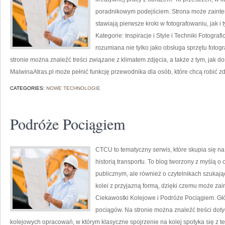
poradnikowym podejściem. Strona może zainte
stawiają pierwsze kroki w fotografowaniu, jak i 
Kategorie: Inspiracje i Style i Techniki Fotogra
rozumiana nie tylko jako obsługa sprzętu fotogr
stronie można znaleźć treści związane z klimatem zdjęcia, a także z tym, jak d
MalwinaAtras.pl może pełnić funkcję przewodnika dla osób, które chcą robić zd
CATEGORIES:
NOWE TECHNOLOGIE
Podróże Pociągiem
CTCU to tematyczny serwis, które skupia się na 
historią transportu. To blog tworzony z myślą o 
publicznym, ale również o czytelnikach szukaj
kolei z przyjazną formą, dzięki czemu może zai
Ciekawostki Kolejowe i Podróże Pociągiem. Głó
pociągów. Na stronie można znaleźć treści dotyc
kolejowych opracowań, w którym klasyczne spojrzenie na kolej spotyka się z t