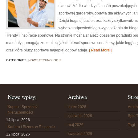
stanowi źródło wiedzy dla osób poszukujących
sportowej garderoby, obuwia dla aktywnych, a 
Dzięki bogatej bazie treści każdy użytkownik 
wyborze odpowiedniego wyposażenia do biegani
Trendy i inspiracje sportowe. Na stronie można znaleźć obszerne poradniki p
materiały pomagają zrozumieć, jak dobierać sportowe sneakersy, jakie leggin
oraz które bluzy sportowe najlepiej odpowiadają
[ Read More ]
CATEGORIES:
NOWE TECHNOLOGIE
Nowe wpisy:
Archiwa
Stro
Kupno i Sprzedaż
lipiec 2026
Arch
Nieruchomości
czerwiec 2026
Spis T
14 lipca, 2026
maj 2026
Tagi
Kariera i Biznes w E-sporcie
kwiecień 2026
12 lipca, 2026