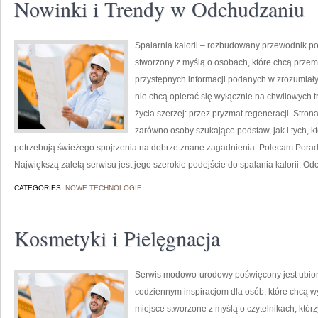
Nowinki i Trendy w Odchudzaniu
Spalarnia kalorii – rozbudowany przewodnik po r
stworzony z myślą o osobach, które chcą przem
przystępnych informacji podanych w zrozumiały 
nie chcą opierać się wyłącznie na chwilowych t
życia szerzej: przez pryzmat regeneracji. Stro
zarówno osoby szukające podstaw, jak i tych, k
potrzebują świeżego spojrzenia na dobrze znane zagadnienia. Polecam Poradn
Największą zaletą serwisu jest jego szerokie podejście do spalania kalorii. O
CATEGORIES:
NOWE TECHNOLOGIE
Kosmetyki i Pielęgnacja
Serwis modowo-urodowy poświęcony jest ubior
codziennym inspiracjom dla osób, które chcą w
miejsce stworzone z myślą o czytelnikach, któr