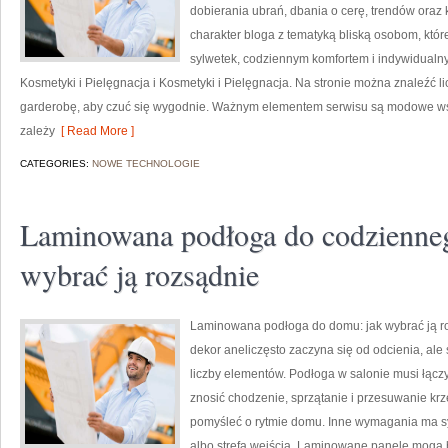
dobierania ubrań, dbania o cerę, trendów oraz 
charakter bloga z tematyką bliską osobom, któr
sylwetek, codziennym komfortem i indywidual
Kosmetyki i Pielęgnacja i Kosmetyki i Pielęgnacja. Na stronie można znaleźć l
garderobę, aby czuć się wygodnie. Ważnym elementem serwisu są modowe wska
zależy
[ Read More ]
CATEGORIES:
NOWE TECHNOLOGIE
Laminowana podłoga do codzienneg
wybrać ją rozsądnie
Laminowana podłoga do domu: jak wybrać ją r
dekor aneliczęsto zaczyna się od odcienia, ale
liczby elementów. Podłoga w salonie musi łącz
znosić chodzenie, sprzątanie i przesuwanie krze
pomyśleć o rytmie domu. Inne wymagania ma syp
albo strefa wejścia. Laminowane panele mogą