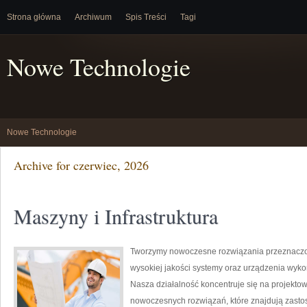
Strona główna
Archiwum
Spis Treści
Tagi
Nowe Technologie
Nowe Technologie
Archive for czerwiec, 2026
Maszyny i Infrastruktura
Tworzymy nowoczesne rozwiązania przeznaczon
wysokiej jakości systemy oraz urządzenia wyko
Nasza działalność koncentruje się na projektow
nowoczesnych rozwiązań, które znajdują zastos