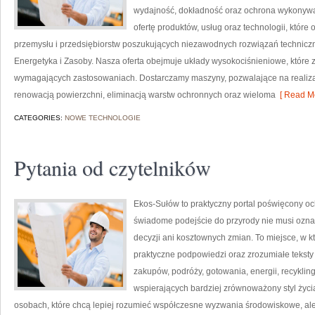
wydajność, dokładność oraz ochrona wykonywa
ofertę produktów, usług oraz technologii, któ
przemysłu i przedsiębiorstw poszukujących niezawodnych rozwiązań techniczny
Energetyka i Zasoby. Nasza oferta obejmuje układy wysokociśnieniowe, które 
wymagających zastosowaniach. Dostarczamy maszyny, pozwalające na realiz
renowacją powierzchni, eliminacją warstw ochronnych oraz wieloma
[ Read Mo
CATEGORIES:
NOWE TECHNOLOGIE
Pytania od czytelników
Ekos-Sułów to praktyczny portal poświęcony oc
świadome podejście do przyrody nie musi ozn
decyzji ani kosztownych zmian. To miejsce, w kt
praktyczne podpowiedzi oraz zrozumiałe tekst
zakupów, podróży, gotowania, energii, recykli
wspierających bardziej zrównoważony styl życi
osobach, które chcą lepiej rozumieć współczesne wyzwania środowiskowe, ale