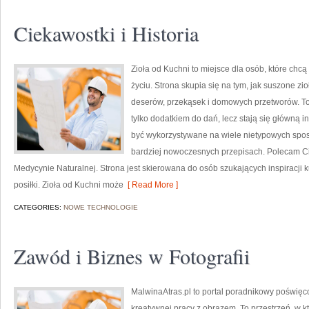
Ciekawostki i Historia
Zioła od Kuchni to miejsce dla osób, które ch
życiu. Strona skupia się na tym, jak suszone z
deserów, przekąsek i domowych przetworów. To 
tylko dodatkiem do dań, lecz stają się główną 
być wykorzystywane na wiele nietypowych sposo
bardziej nowoczesnych przepisach. Polecam Ciek
Medycynie Naturalnej. Strona jest skierowana do osób szukających inspiracji 
posiłki. Zioła od Kuchni może
[ Read More ]
CATEGORIES:
NOWE TECHNOLOGIE
Zawód i Biznes w Fotografii
MalwinaAtras.pl to portal poradnikowy poświęco
kreatywnej pracy z obrazem. To przestrzeń, w k